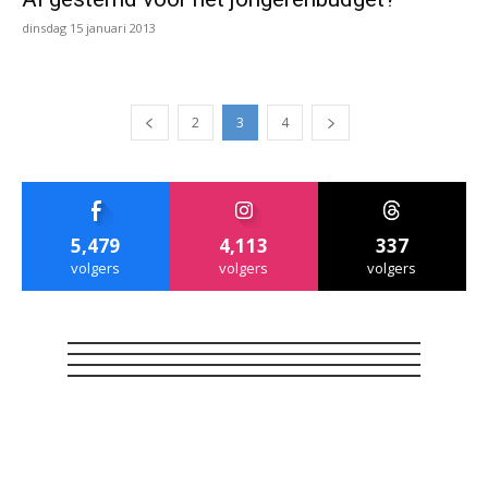
dinsdag 15 januari 2013
2
3
4
5,479
4,113
337
volgers
volgers
volgers