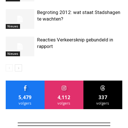
Begroting 2012: wat staat Stadshagen
te wachten?
Nieuws
Reacties Verkeersknip gebundeld in
rapport
Nieuws
5,479
4,112
337
volgers
volgers
volgers