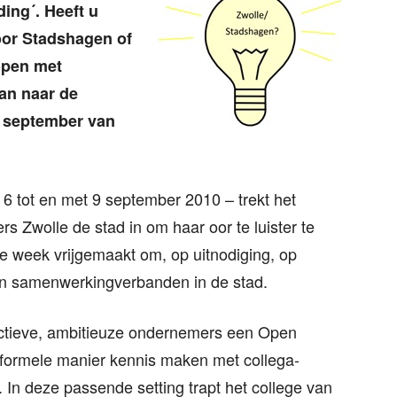
ing´. Heeft u
oor Stadshagen of
open met
an naar de
 september van
6 tot en met 9 september 2010 – trekt het
 Zwolle de stad in om haar oor te luister te
ze week vrijgemaakt om, op uitnodiging, op
n en samenwerkingverbanden in de stad.
actieve, ambitieuze ondernemers een Open
informele manier kennis maken met collega-
 In deze passende setting trapt het college van