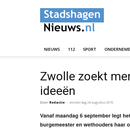
StadshagenNieuws.
NIEUWS
112
SPORT
ONDERNEM
Zwolle zoekt me
ideeën
Door
Redactie
-
donderdag 26 augustus 2010
Vanaf maandag 6 september legt het
burgemeester en wethouders haar oor