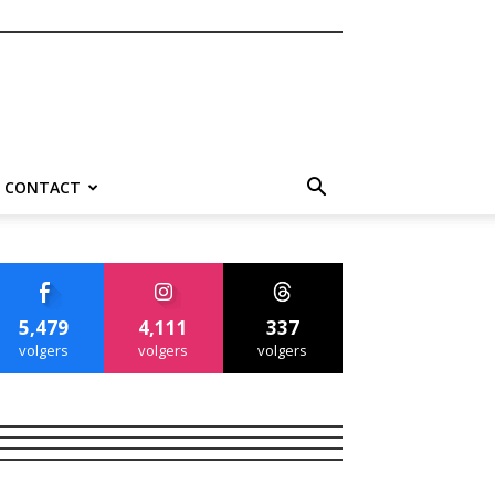
CONTACT
5,479
4,111
337
volgers
volgers
volgers