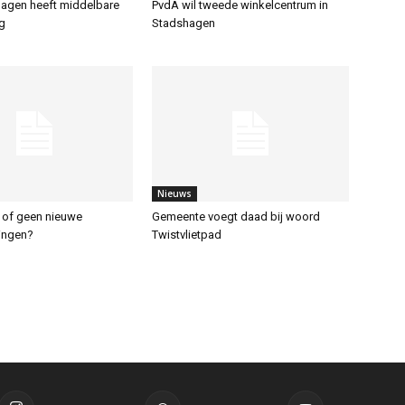
agen heeft middelbare
PvdA wil tweede winkelcentrum in
g
Stadshagen
Nieuws
 of geen nieuwe
Gemeente voegt daad bij woord
ingen?
Twistvlietpad