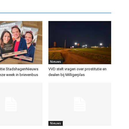
Nieuws
itie StadshagenNieuws
VVD stelt vragen over prostitutie en
ze week in brievenbus
dealen bij Milligerplas
Nieuws